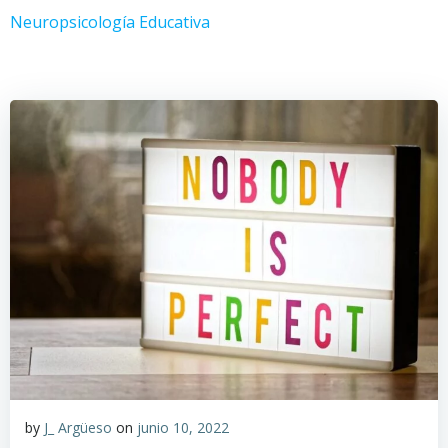
Saltar
Neuropsicología Educativa
al
contenido
by
J_ Argüeso
on
junio 10, 2022